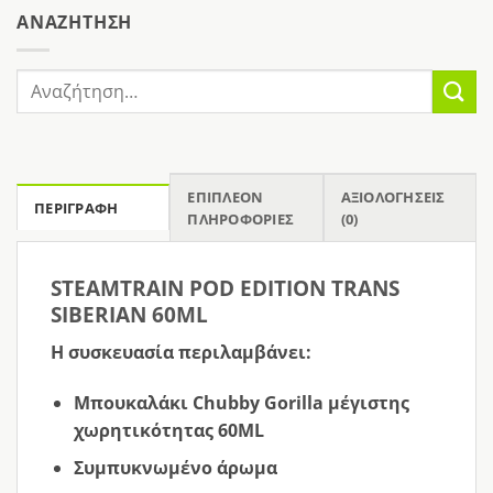
AΝΑΖΉΤΗΣΗ
Αναζήτηση
για:
ΕΠΙΠΛΈΟΝ
ΑΞΙΟΛΟΓΉΣΕΙΣ
ΠΕΡΙΓΡΑΦΉ
ΠΛΗΡΟΦΟΡΊΕΣ
(0)
STEAMTRAIN POD EDITION TRANS
SIBERIAN 60ML
Η συσκευασία περιλαμβάνει:
Μπουκαλάκι Chubby Gorilla μέγιστης
χωρητικότητας 60ML
Συμπυκνωμένο άρωμα