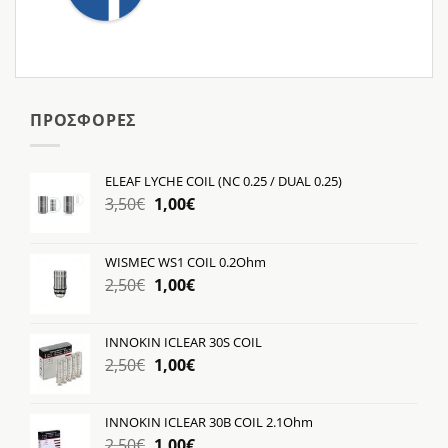
ΠΡΟΣΦΟΡΕΣ
ELEAF LYCHE COIL (NC 0.25 / DUAL 0.25)
Original
Η
3,50
€
1,00
€
price
τρέχουσα
was:
τιμή
WISMEC WS1 COIL 0.2Ohm
3,50€.
είναι:
Original
Η
2,50
€
1,00
€
1,00€.
price
τρέχουσα
was:
τιμή
INNOKIN ICLEAR 30S COIL
2,50€.
είναι:
Original
Η
2,50
€
1,00
€
1,00€.
price
τρέχουσα
was:
τιμή
INNOKIN ICLEAR 30B COIL 2.1Ohm
2,50€.
είναι:
Original
Η
2,50
€
1,00
€
1,00€.