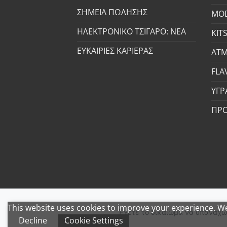
ΣΗΜΕΙΑ ΠΩΛΗΣΗΣ
MO
ΗΛΕΚΤΡΟΝΙΚΟ ΤΣΙΓΑΡΟ: ΝΕΑ
KIT
ΕΥΚΑΙΡΙΕΣ ΚΑΡΙΕΡΑΣ
ΑΤΜ
FLA
ΥΓΡ
ΠΡ
This website uses cookies to improve your experience. We'
Copyright 2026 ©
Steamers Vape in Style
Έχετε το δικαίωμα να υπαναχω
Decline
Cookie Settings