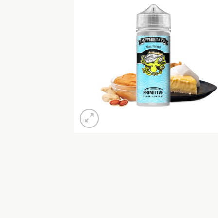
Προσθή
στη Λί