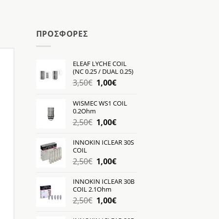
ΠΡΟΣΦΟΡΕΣ
ELEAF LYCHE COIL
(NC 0.25 / DUAL 0.25)
Original
Η
3,50
€
1,00
€
price
τρέχουσα
was:
τιμή
WISMEC WS1 COIL
0.2Ohm
3,50€.
είναι:
Original
Η
2,50
€
1,00
€
1,00€.
price
τρέχουσα
was:
τιμή
INNOKIN ICLEAR 30S
COIL
2,50€.
είναι:
Original
Η
2,50
€
1,00
€
1,00€.
price
τρέχουσα
was:
τιμή
INNOKIN ICLEAR 30B
COIL 2.1Ohm
2,50€.
είναι:
Original
Η
2,50
€
1,00
€
1,00€.
price
τρέχουσα