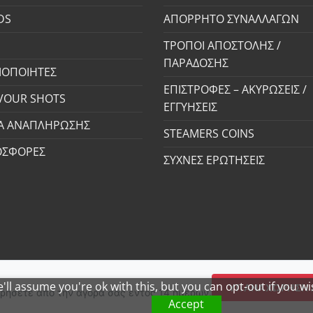
DS
ΑΠΟΡΡΗΤΟ ΣΥΝΑΛΛΑΓΩΝ
S
ΤΡΟΠΟΙ ΑΠΟΣΤΟΛΗΣ /
ΠΑΡΑΔΟΣΗΣ
ΟΠΟΙΗΤΕΣ
ΕΠΙΣΤΡΟΦΕΣ – ΑΚΥΡΩΣΕΙΣ /
VOUR SHOTS
ΕΓΓΥΗΣΕΙΣ
Α ΑΝΑΠΛΗΡΩΣΗΣ
STEAMERS COINS
ΟΣΦΟΡΕΣ
ΣΥΧΝΕΣ ΕΡΩΤΗΣΕΙΣ
ll assume you're ok with this, but you can opt-out if you w
ΥΠΑΝΑΧΏΡΗΣΗ 
ρήσετε από την αγορά σας εντός 14 ημερών.
Accept