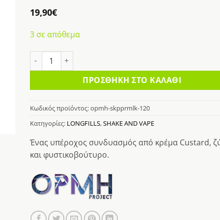
κη
19,90
€
στα
3 σε απόθεμα
OPMH SKIPPERMILK PIE 120ML ποσότητα
ΠΡΟΣΘΉΚΗ ΣΤΟ ΚΑΛΆΘΙ
Κωδικός προϊόντος:
opmh-skpprmlk-120
Κατηγορίες:
LONGFILLS
,
SHAKE AND VAPE
Ένας υπέροχος συνδυασμός από κρέμα Custard, ζ
και φυστικοβούτυρο.