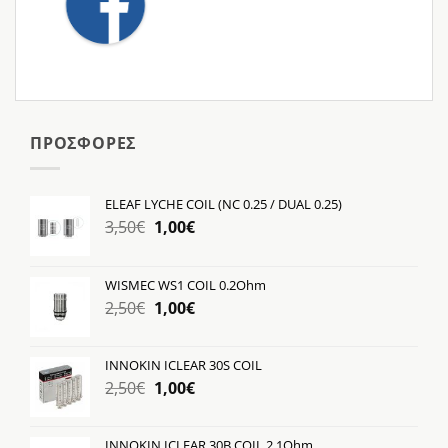
ΠΡΟΣΦΟΡΕΣ
ELEAF LYCHE COIL (NC 0.25 / DUAL 0.25)
Original
Η
3,50
€
1,00
€
price
τρέχουσα
was:
τιμή
WISMEC WS1 COIL 0.2Ohm
3,50€.
είναι:
Original
Η
2,50
€
1,00
€
1,00€.
price
τρέχουσα
was:
τιμή
INNOKIN ICLEAR 30S COIL
2,50€.
είναι:
Original
Η
2,50
€
1,00
€
1,00€.
price
τρέχουσα
was:
τιμή
INNOKIN ICLEAR 30B COIL 2.1Ohm