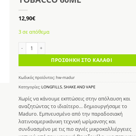
κη
στα
12,90
€
3 σε απόθεμα
HIGH WHEELERS MADURO TOBACCO 60ML ποσότητα
ΠΡΟΣΘΉΚΗ ΣΤΟ ΚΑΛΆΘΙ
Κωδικός προϊόντος:
hw-madur
Κατηγορίες:
LONGFILLS
,
SHAKE AND VAPE
Χωρίς να κάνουμε εκπτώσεις στην απόλαυση και
αναζητώντας το ιδιαίτερο… δημιουργήσαμε το
Maduro. Εμπνευσμένο από την παραδοσιακή
λατινοαμερικάνικη τεχνική ωρίμανσης και
συνδυασμένο με τις πιο αγνές μικροκαλλιέργειες