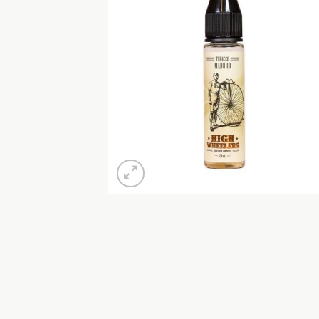
Προσθή
στη Λί