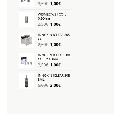
Original
Η
3,50
€
1,00
€
price
τρέχουσα
was:
τιμή
WISMEC WS1 COIL
0.2Ohm
3,50€.
είναι:
Original
Η
2,50
€
1,00
€
1,00€.
price
τρέχουσα
was:
τιμή
INNOKIN ICLEAR 30S
COIL
2,50€.
είναι:
Original
Η
2,50
€
1,00
€
1,00€.
price
τρέχουσα
was:
τιμή
INNOKIN ICLEAR 30B
COIL 2.1Ohm
2,50€.
είναι:
Original
Η
2,50
€
1,00
€
1,00€.
price
τρέχουσα
was:
τιμή
INNOKIN ICLEAR 30B
3ML
2,50€.
είναι:
Original
Η
5,00
€
2,00
€
1,00€.
price
τρέχουσα
was:
τιμή
5,00€.
είναι:
2,00€.