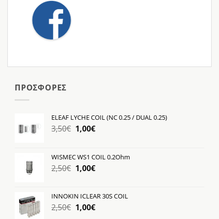
ΠΡΟΣΦΟΡΕΣ
ELEAF LYCHE COIL (NC 0.25 / DUAL 0.25)
Original
Η
3,50
€
1,00
€
price
τρέχουσα
was:
τιμή
WISMEC WS1 COIL 0.2Ohm
3,50€.
είναι:
Original
Η
2,50
€
1,00
€
1,00€.
price
τρέχουσα
was:
τιμή
INNOKIN ICLEAR 30S COIL
2,50€.
είναι:
Original
Η
2,50
€
1,00
€
1,00€.
price
τρέχουσα