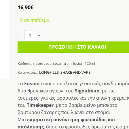
κη
16,90
€
στα
16 σε απόθεμα
STEAMTRAIN FUSION 120ML ποσότητα
ΠΡΟΣΘΉΚΗ ΣΤΟ ΚΑΛΆΘΙ
Κωδικός προϊόντος:
steamtrain-fusion-120ml
Κατηγορίες:
LONGFILLS
,
SHAKE AND VAPE
Το
Fusion
είναι ο απόλυτος γευστικός συνδυασμό
δύο θρυλικών υγρών: του
Signalman
, με τις
ζουμερές, γλυκές φράουλες και την απαλή κρέμα, κ
του
Timekeeper
, με το βραβευμένο μπισκότο
βουτύρου ζάχαρης που λιώνει στο στόμα.
Μια
εκρηκτική συνάντηση φρεσκάδας και
απόλαυσης
, όπου το φρουτώδες άρωμα της ώριμ