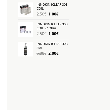
was:
τιμή
INNOKIN ICLEAR 30S
COIL
2,50€.
είναι:
Original
Η
2,50
€
1,00
€
1,00€.
price
τρέχουσα
was:
τιμή
INNOKIN ICLEAR 30B
COIL 2.1Ohm
2,50€.
είναι:
Original
Η
2,50
€
1,00
€
1,00€.
price
τρέχουσα
was:
τιμή
INNOKIN ICLEAR 30B
3ML
2,50€.
είναι:
Original
Η
5,00
€
2,00
€
1,00€.
price
τρέχουσα
was:
τιμή
5,00€.
είναι:
2,00€.