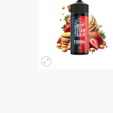
Προσθή
στη Λί