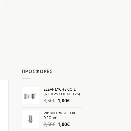
υ
ΠΡΟΣΦΟΡΕΣ
ELEAF LYCHE COIL
(NC 0.25 / DUAL 0.25)
Original
Η
3,50
€
1,00
€
price
τρέχουσα
was:
τιμή
WISMEC WS1 COIL
0.2Ohm
3,50€.
είναι:
Original
Η
2,50
€
1,00
€
1,00€.
price
τρέχουσα