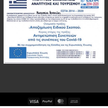
Visa
PayPal
MasterCard
Cash
On