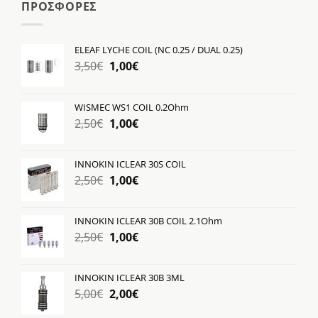
ΠΡΟΣΦΟΡΕΣ
ELEAF LYCHE COIL (NC 0.25 / DUAL 0.25)
Original
Η
3,50
€
1,00
€
price
τρέχουσα
was:
τιμή
WISMEC WS1 COIL 0.2Ohm
3,50€.
είναι:
Original
Η
2,50
€
1,00
€
1,00€.
price
τρέχουσα
was:
τιμή
INNOKIN ICLEAR 30S COIL
2,50€.
είναι:
Original
Η
2,50
€
1,00
€
1,00€.
price
τρέχουσα
was:
τιμή
INNOKIN ICLEAR 30B COIL 2.1Ohm
2,50€.
είναι:
Original
Η
2,50
€
1,00
€
1,00€.
price
τρέχουσα
was:
τιμή
INNOKIN ICLEAR 30B 3ML
2,50€.
είναι:
Original
Η
5,00
€
2,00
€
1,00€.
price
τρέχουσα