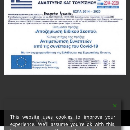
This website uses cookies to improve your
Visa
PayPal
MasterCard
Cash
experience. We'll assume you're ok with this,
On