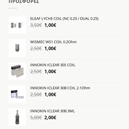
ΠΡΟΣΦΟΡΕΣ
ELEAF LYCHE COIL (NC 0.25 / DUAL 0.25)
Original
Η
3,50
€
1,00
€
price
τρέχουσα
was:
τιμή
WISMEC WS1 COIL 0.2Ohm
3,50€.
είναι:
Original
Η
2,50
€
1,00
€
1,00€.
price
τρέχουσα
was:
τιμή
INNOKIN ICLEAR 30S COIL
2,50€.
είναι:
Original
Η
2,50
€
1,00
€
1,00€.
price
τρέχουσα
was:
τιμή
INNOKIN ICLEAR 30B COIL 2.1Ohm
2,50€.
είναι:
Original
Η
2,50
€
1,00
€
1,00€.
price
τρέχουσα
was:
τιμή
INNOKIN ICLEAR 30B 3ML
2,50€.
είναι:
Original
Η
5,00
€
2,00
€
1,00€.
price
τρέχουσα