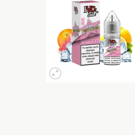
Προσθή
στη Λί