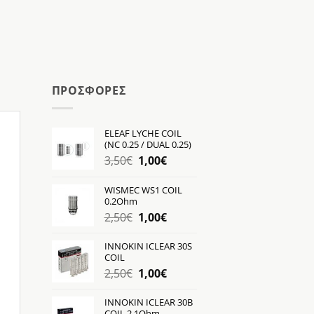
ΠΡΟΣΦΟΡΕΣ
ELEAF LYCHE COIL
(NC 0.25 / DUAL 0.25)
Original
Η
3,50
€
1,00
€
price
τρέχουσα
was:
τιμή
WISMEC WS1 COIL
0.2Ohm
3,50€.
είναι:
Original
Η
2,50
€
1,00
€
1,00€.
price
τρέχουσα
was:
τιμή
INNOKIN ICLEAR 30S
COIL
2,50€.
είναι:
Original
Η
2,50
€
1,00
€
1,00€.
price
τρέχουσα
was:
τιμή
INNOKIN ICLEAR 30B
COIL 2.1Ohm