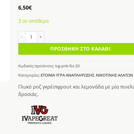
κη
6,50
€
στα
3 σε απόθεμα
IVG PINK FIZZ 20MG 10ML ποσότητα
ΠΡΟΣΘΉΚΗ ΣΤΟ ΚΑΛΆΘΙ
Κωδικός προϊόντος:
ivg-pnk-fzz-20
Κατηγορίες:
ΕΤΟΙΜΑ ΥΓΡΑ ΑΝΑΠΛΗΡΩΣΗΣ
,
ΝΙΚΟΤΙΝΗΣ ΑΛΑΤΩΝ
Γλυκό ροζ γκρέιπφρουτ και λεμονάδα με μία πινελ
δροσιάς.