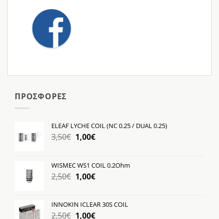
ΠΡΟΣΦΟΡΕΣ
ELEAF LYCHE COIL (NC 0.25 / DUAL 0.25)
Original
Η
3,50
€
1,00
€
price
τρέχουσα
was:
τιμή
WISMEC WS1 COIL 0.2Ohm
3,50€.
είναι:
Original
Η
2,50
€
1,00
€
1,00€.
price
τρέχουσα
was:
τιμή
INNOKIN ICLEAR 30S COIL
2,50€.
είναι:
Original
Η
2,50
€
1,00
€
1,00€.