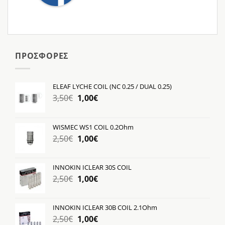
ΠΡΟΣΦΟΡΕΣ
ELEAF LYCHE COIL (NC 0.25 / DUAL 0.25)
Original
Η
3,50
€
1,00
€
price
τρέχουσα
was:
τιμή
WISMEC WS1 COIL 0.2Ohm
3,50€.
είναι:
Original
Η
2,50
€
1,00
€
1,00€.
price
τρέχουσα
was:
τιμή
INNOKIN ICLEAR 30S COIL
2,50€.
είναι:
Original
Η
2,50
€
1,00
€
1,00€.
price
τρέχουσα
was:
τιμή
INNOKIN ICLEAR 30B COIL 2.1Ohm
2,50€.
είναι:
Original
Η
2,50
€
1,00
€
1,00€.