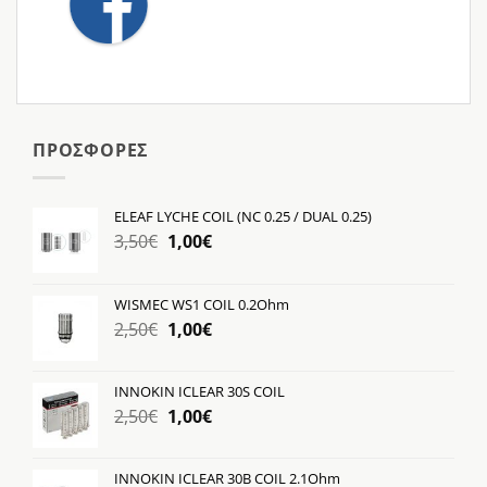
ΠΡΟΣΦΟΡΕΣ
ELEAF LYCHE COIL (NC 0.25 / DUAL 0.25)
Original
Η
3,50
€
1,00
€
price
τρέχουσα
was:
τιμή
WISMEC WS1 COIL 0.2Ohm
3,50€.
είναι:
Original
Η
2,50
€
1,00
€
1,00€.
price
τρέχουσα
was:
τιμή
INNOKIN ICLEAR 30S COIL
2,50€.
είναι:
Original
Η
2,50
€
1,00
€
1,00€.
price
τρέχουσα
was:
τιμή
INNOKIN ICLEAR 30B COIL 2.1Ohm
2,50€.
είναι: