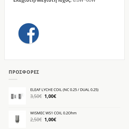
ΠΡΟΣΦΟΡΕΣ
ELEAF LYCHE COIL (NC 0.25 / DUAL 0.25)
Original
Η
3,50
€
1,00
€
price
τρέχουσα
was:
τιμή
WISMEC WS1 COIL 0.2Ohm
3,50€.
είναι:
Original
Η
2,50
€
1,00
€
1,00€.
price
τρέχουσα