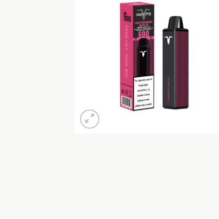
Προσθή
στη Λί