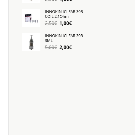
price
τρέχουσα
was:
τιμή
INNOKIN ICLEAR 30B
COIL 2.1Ohm
2,50€.
είναι:
Original
Η
2,50
€
1,00
€
1,00€.
price
τρέχουσα
was:
τιμή
INNOKIN ICLEAR 30B
3ML
2,50€.
είναι:
Original
Η
5,00
€
2,00
€
1,00€.
price
τρέχουσα
was:
τιμή
5,00€.
είναι:
2,00€.