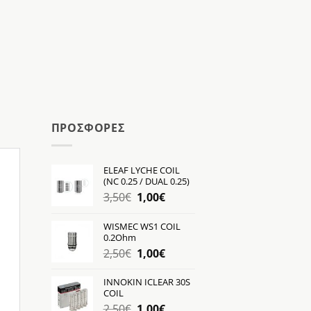
ΠΡΟΣΦΟΡΕΣ
ELEAF LYCHE COIL
(NC 0.25 / DUAL 0.25)
Original
Η
3,50
€
1,00
€
price
τρέχουσα
was:
τιμή
WISMEC WS1 COIL
0.2Ohm
3,50€.
είναι:
Original
Η
2,50
€
1,00
€
1,00€.
price
τρέχουσα
was:
τιμή
INNOKIN ICLEAR 30S
COIL
2,50€.
είναι:
Original
Η
2,50
€
1,00
€
1,00€.