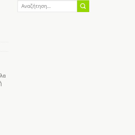
Αναζήτηση
για:
υλα
ή