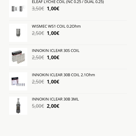
ELEAF LYCHE COIL (NC 0.25 / DUAL 0.25)
Original
Η
3,50
€
1,00
€
price
τρέχουσα
was:
τιμή
WISMEC WS1 COIL 0.2Ohm
3,50€.
είναι:
Original
Η
2,50
€
1,00
€
1,00€.
price
τρέχουσα
was:
τιμή
INNOKIN ICLEAR 30S COIL
2,50€.
είναι:
Original
Η
2,50
€
1,00
€
1,00€.
price
τρέχουσα
was:
τιμή
INNOKIN ICLEAR 30B COIL 2.1Ohm
2,50€.
είναι:
Original
Η
2,50
€
1,00
€
1,00€.
price
τρέχουσα
was:
τιμή
INNOKIN ICLEAR 30B 3ML
2,50€.
είναι:
Original
Η
5,00
€
2,00
€
1,00€.
price
τρέχουσα
was:
τιμή
5,00€.
είναι:
2,00€.