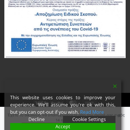
This website uses cookies to improve your
Visa
PayPal
MasterCard
Cash
experience. We'll assume you're ok with this,
On
but you can opt-out if you wish.
Read More
Copyright 2026 ©
Steamers Vape in Style
×
Έχετε το δικαίωμα να υπαναχωρήσετε από την αγορά σας εντός
Delivery
Decline
Cookie Settings
14 ημερών.
Accept
ΥΠΑΝΑΧΏΡΗΣΗ ΑΠΌ ΠΑΡΑΓΓΕΛΊΑ