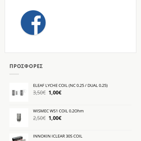
ΠΡΟΣΦΟΡΕΣ
ELEAF LYCHE COIL (NC 0.25 / DUAL 0.25)
Original
Η
3,50
€
1,00
€
price
τρέχουσα
was:
τιμή
WISMEC WS1 COIL 0.2Ohm
3,50€.
είναι:
Original
Η
2,50
€
1,00
€
1,00€.
price
τρέχουσα
was:
τιμή
INNOKIN ICLEAR 30S COIL
2,50€.
είναι: