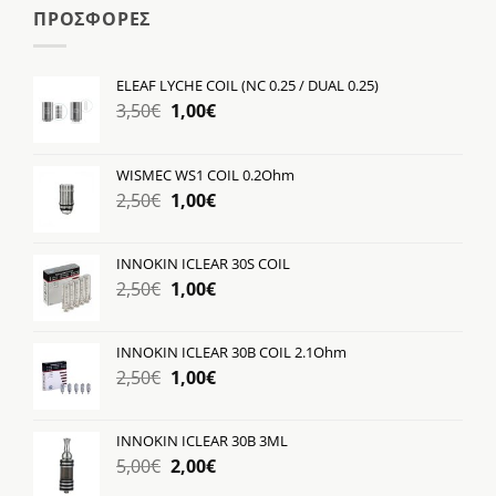
ΠΡΟΣΦΟΡΕΣ
ELEAF LYCHE COIL (NC 0.25 / DUAL 0.25)
Original
Η
3,50
€
1,00
€
price
τρέχουσα
was:
τιμή
WISMEC WS1 COIL 0.2Ohm
3,50€.
είναι:
Original
Η
2,50
€
1,00
€
1,00€.
price
τρέχουσα
was:
τιμή
INNOKIN ICLEAR 30S COIL
2,50€.
είναι:
Original
Η
2,50
€
1,00
€
1,00€.
price
τρέχουσα
was:
τιμή
INNOKIN ICLEAR 30B COIL 2.1Ohm
2,50€.
είναι:
Original
Η
2,50
€
1,00
€
1,00€.
price
τρέχουσα
was:
τιμή
INNOKIN ICLEAR 30B 3ML
2,50€.
είναι:
Original
Η
5,00
€
2,00
€
1,00€.
price
τρέχουσα