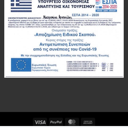
Visa
PayPal
MasterCard
Cash