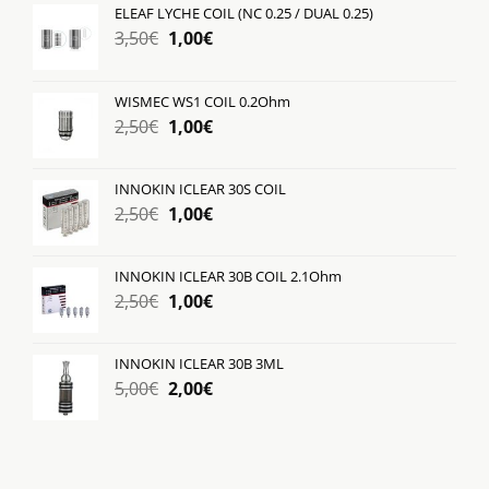
ELEAF LYCHE COIL (NC 0.25 / DUAL 0.25)
Original
Η
3,50
€
1,00
€
price
τρέχουσα
was:
τιμή
WISMEC WS1 COIL 0.2Ohm
3,50€.
είναι:
Original
Η
2,50
€
1,00
€
1,00€.
price
τρέχουσα
was:
τιμή
INNOKIN ICLEAR 30S COIL
2,50€.
είναι:
Original
Η
2,50
€
1,00
€
1,00€.
price
τρέχουσα
was:
τιμή
INNOKIN ICLEAR 30B COIL 2.1Ohm
2,50€.
είναι:
Original
Η
2,50
€
1,00
€
1,00€.
price
τρέχουσα
was:
τιμή
INNOKIN ICLEAR 30B 3ML
2,50€.
είναι:
Original
Η
5,00
€
2,00
€
1,00€.
price
τρέχουσα
was:
τιμή
5,00€.
είναι:
2,00€.