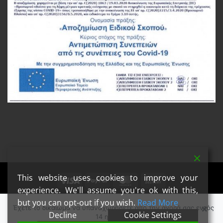
This website uses cookies to improve your
Visa
PayPal
MasterCard
Cash
experience. We'll assume you're ok with this,
On
Copyright 2026 ©
Steamers Vape in Style
but you can opt-out if you wish.
Read More
Delivery
×
Έχετε το δικαίωμα να υπαναχωρήσετε από την αγορά σας εντός
Decline
Cookie Settings
14 ημερών.