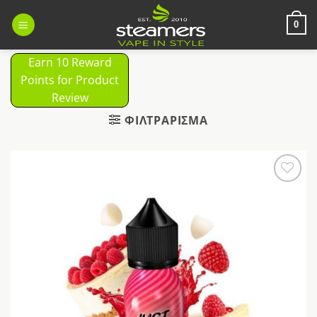
Μετάβαση
στο
0
περιεχόμενο
Earn 10 Reward
Points for Product
Review
ΦΙΛΤΡΆΡΙΣΜΑ
Προσθήκη
στη Λίστα