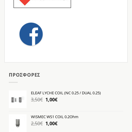
ΠΡΟΣΦΟΡΕΣ
ELEAF LYCHE COIL (NC 0.25 / DUAL 0.25)
Original
Η
3,50
€
1,00
€
price
τρέχουσα
was:
τιμή
WISMEC WS1 COIL 0.2Ohm
3,50€.
είναι:
Original
Η
2,50
€
1,00
€
1,00€.
price
τρέχουσα