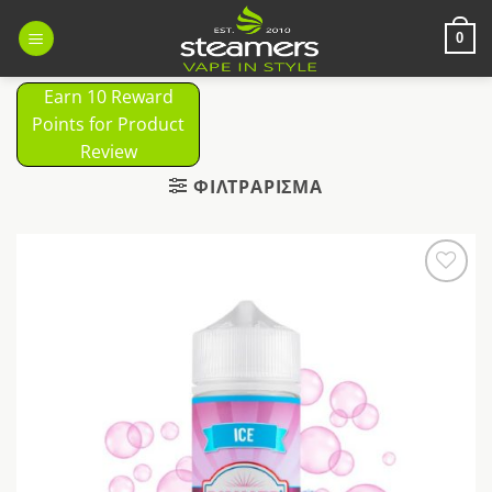
Μετάβαση
στο
0
περιεχόμενο
Earn 10 Reward
Points for Product
Review
ΦΙΛΤΡΆΡΙΣΜΑ
Προσθήκη
στη Λίστα