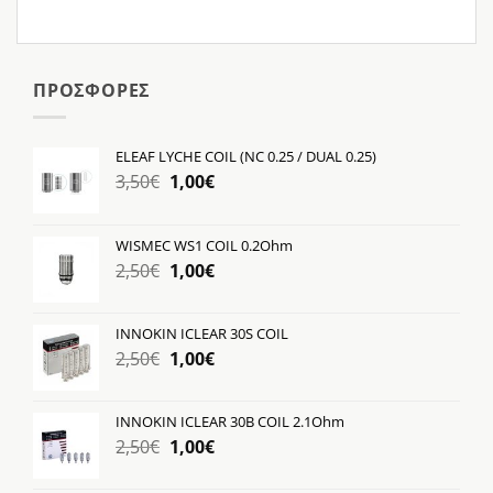
ΠΡΟΣΦΟΡΕΣ
ELEAF LYCHE COIL (NC 0.25 / DUAL 0.25)
Original
Η
3,50
€
1,00
€
price
τρέχουσα
was:
τιμή
WISMEC WS1 COIL 0.2Ohm
3,50€.
είναι:
Original
Η
2,50
€
1,00
€
1,00€.
price
τρέχουσα
was:
τιμή
INNOKIN ICLEAR 30S COIL
2,50€.
είναι:
Original
Η
2,50
€
1,00
€
1,00€.
price
τρέχουσα
was:
τιμή
INNOKIN ICLEAR 30B COIL 2.1Ohm
2,50€.
είναι:
Original
Η
2,50
€
1,00
€
1,00€.
price
τρέχουσα
was:
τιμή