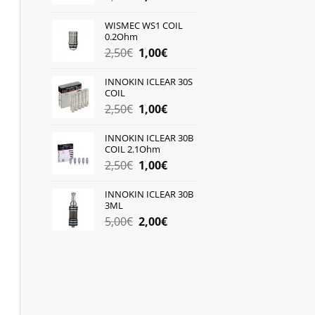
price
τρέχουσα
was:
τιμή
WISMEC WS1 COIL
0.2Ohm
3,50€.
είναι:
Original
Η
2,50
€
1,00
€
1,00€.
price
τρέχουσα
was:
τιμή
INNOKIN ICLEAR 30S
COIL
2,50€.
είναι:
Original
Η
2,50
€
1,00
€
1,00€.
price
τρέχουσα
was:
τιμή
INNOKIN ICLEAR 30B
COIL 2.1Ohm
2,50€.
είναι:
Original
Η
2,50
€
1,00
€
1,00€.
price
τρέχουσα
was:
τιμή
INNOKIN ICLEAR 30B
3ML
2,50€.
είναι:
Original
Η
5,00
€
2,00
€
1,00€.
price
τρέχουσα
was:
τιμή
5,00€.
είναι:
2,00€.