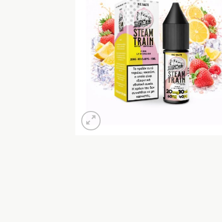
Προσθή
στη Λί