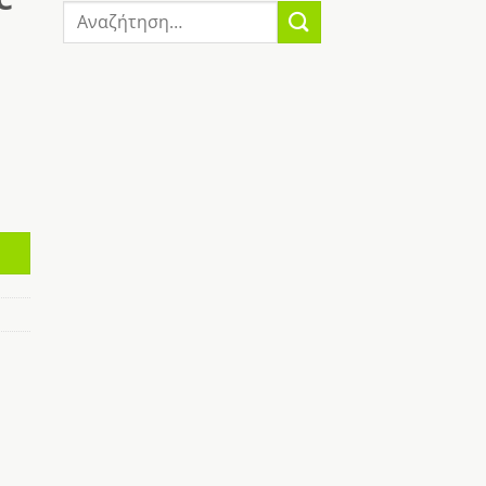
Αναζήτηση
για:
T 20MG 10ML ποσότητα