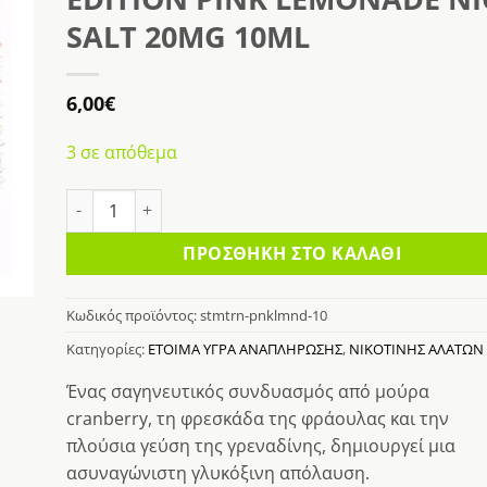
κη
SALT 20MG 10ML
στα
6,00
€
3 σε απόθεμα
STEAMTRAIN DISPOSABLE EDITION PINK LEMONADE NIC SAL
ΠΡΟΣΘΉΚΗ ΣΤΟ ΚΑΛΆΘΙ
Κωδικός προϊόντος:
stmtrn-pnklmnd-10
Κατηγορίες:
ΕΤΟΙΜΑ ΥΓΡΑ ΑΝΑΠΛΗΡΩΣΗΣ
,
ΝΙΚΟΤΙΝΗΣ ΑΛΑΤΩΝ
Ένας σαγηνευτικός συνδυασμός από μούρα
cranberry, τη φρεσκάδα της φράουλας και την
πλούσια γεύση της γρεναδίνης, δημιουργεί μια
ασυναγώνιστη γλυκόξινη απόλαυση.