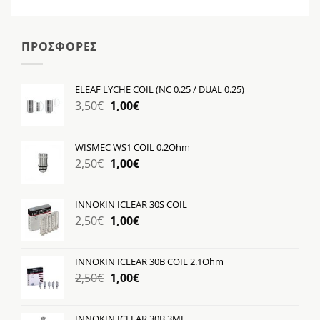
ΠΡΟΣΦΟΡΕΣ
ELEAF LYCHE COIL (NC 0.25 / DUAL 0.25)
Original
Η
3,50
€
1,00
€
price
τρέχουσα
was:
τιμή
WISMEC WS1 COIL 0.2Ohm
3,50€.
είναι:
Original
Η
2,50
€
1,00
€
1,00€.
price
τρέχουσα
was:
τιμή
INNOKIN ICLEAR 30S COIL
2,50€.
είναι:
Original
Η
2,50
€
1,00
€
1,00€.
price
τρέχουσα
was:
τιμή
INNOKIN ICLEAR 30B COIL 2.1Ohm
2,50€.
είναι:
Original
Η
2,50
€
1,00
€
1,00€.
price
τρέχουσα
was:
τιμή
INNOKIN ICLEAR 30B 3ML