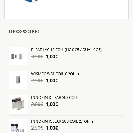
ΠΡΟΣΦΟΡΕΣ
ELEAF LYCHE COIL (NC 0.25 / DUAL 0.25)
Original
Η
3,50
€
1,00
€
price
τρέχουσα
was:
τιμή
WISMEC WS1 COIL 0.2Ohm
3,50€.
είναι:
Original
Η
2,50
€
1,00
€
1,00€.
price
τρέχουσα
was:
τιμή
INNOKIN ICLEAR 30S COIL
2,50€.
είναι:
Original
Η
2,50
€
1,00
€
1,00€.
price
τρέχουσα
was:
τιμή
INNOKIN ICLEAR 30B COIL 2.1Ohm
2,50€.
είναι:
Original
Η
2,50
€
1,00
€
1,00€.