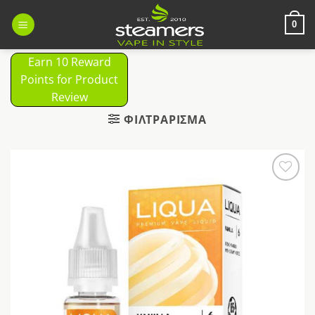
Μετάβαση
στο
0
περιεχόμενο
Earn 10 Reward
Points for Product
Review
ΦΙΛΤΡΆΡΙΣΜΑ
Προσθήκη
στη Λίστα