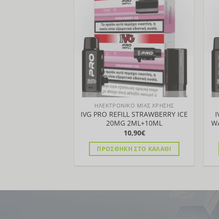
Προσθήκη
πολλαπλές
στη Λίστα
παραλλαγές.
Οι
επιλογές
μπορούν
να
επιλεγούν
στη
σελίδα
ΗΛΕΚΤΡΟΝΙΚΟ ΜΙΑΣ ΧΡΗΣΗΣ
του
IVG PRO REFILL STRAWBERRY ICE
I
προϊόντος
20MG 2ML+10ML
W
10,90
€
ΠΡΟΣΘΉΚΗ ΣΤΟ ΚΑΛΆΘΙ