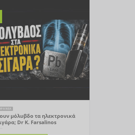
ΘΡΑ ΝΕΑ
ουν μόλυβδο τα ηλεκτρονικά
ιγάρα; Dr K. Farsalinos