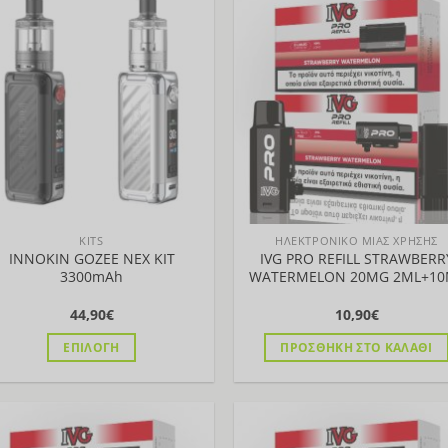
Προσθήκη
Προσθ
στη Λίστα
στη Λί
KITS
ΗΛΕΚΤΡΟΝΙΚΟ ΜΙΑΣ ΧΡΗΣΗΣ
INNOKIN GOZEE NEX KIT
IVG PRO REFILL STRAWBERR
3300mAh
WATERMELON 20MG 2ML+10
44,90
€
10,90
€
ΕΠΙΛΟΓΉ
ΠΡΟΣΘΉΚΗ ΣΤΟ ΚΑΛΆΘΙ
Αυτό
το
προϊόν
έχει