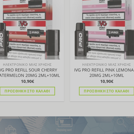
Προσθήκη
Προσθ
πολλαπλές
στη Λίστα
στη Λί
παραλλαγές.
Οι
επιλογές
μπορούν
να
επιλεγούν
στη
σελίδα
ΗΛΕΚΤΡΟΝΙΚΟ ΜΙΑΣ ΧΡΗΣΗΣ
ΗΛΕΚΤΡΟΝΙΚΟ ΜΙΑΣ ΧΡΗΣΗΣ
του
VG PRO REFILL SOUR CHERRY
IVG PRO REFILL PINK LEMON
προϊόντος
ATERMELON 20MG 2ML+10ML
20MG 2ML+10ML
10,90
€
10,90
€
ΠΡΟΣΘΉΚΗ ΣΤΟ ΚΑΛΆΘΙ
ΠΡΟΣΘΉΚΗ ΣΤΟ ΚΑΛΆΘΙ