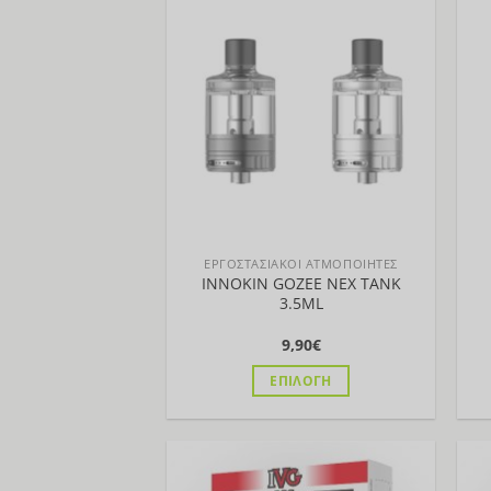
Προσθήκη
στη Λίστα
ΕΡΓΟΣΤΑΣΙΑΚΟΙ ΑΤΜΟΠΟΙΗΤΕΣ
INNOKIN GOZEE NEX TANK
3.5ML
9,90
€
ΕΠΙΛΟΓΉ
Αυτό
το
προϊόν
έχει