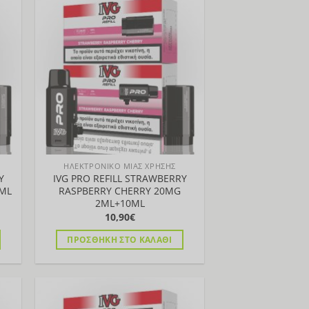
ήκη
Προσθήκη
στα
στη Λίστα
ΗΛΕΚΤΡΟΝΙΚΟ ΜΙΑΣ ΧΡΗΣΗΣ
Y
IVG PRO REFILL STRAWBERRY
ML
RASPBERRY CHERRY 20MG
2ML+10ML
10,90
€
ΠΡΟΣΘΉΚΗ ΣΤΟ ΚΑΛΆΘΙ