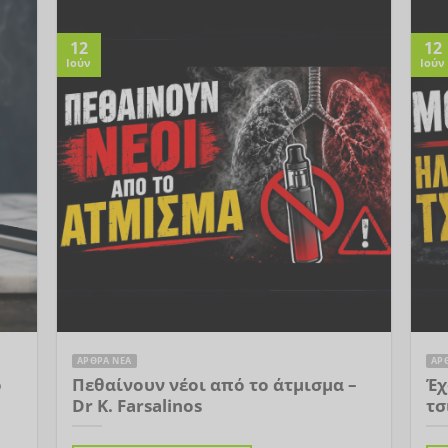
12
12
Ιούν
Ιούν
ΑΡΘΡΑ ΝΕΑ
ΑΡ
ό
Πεθαίνουν νέοι από το άτμισμα –
Έχ
Dr K. Farsalinos
τσ