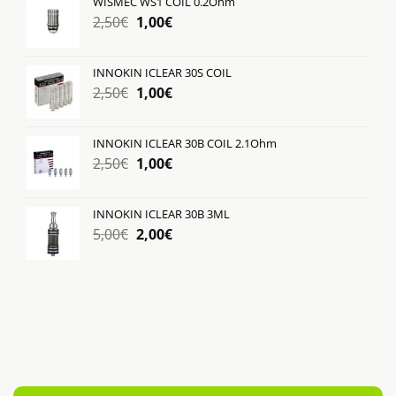
WISMEC WS1 COIL 0.2Ohm
3,50€.
είναι:
Original
Η
2,50
€
1,00
€
1,00€.
price
τρέχουσα
was:
τιμή
INNOKIN ICLEAR 30S COIL
2,50€.
είναι:
Original
Η
2,50
€
1,00
€
1,00€.
price
τρέχουσα
was:
τιμή
INNOKIN ICLEAR 30B COIL 2.1Ohm
2,50€.
είναι:
Original
Η
2,50
€
1,00
€
1,00€.
price
τρέχουσα
was:
τιμή
INNOKIN ICLEAR 30B 3ML
2,50€.
είναι:
Original
Η
5,00
€
2,00
€
1,00€.
price
τρέχουσα
was:
τιμή
5,00€.
είναι:
2,00€.