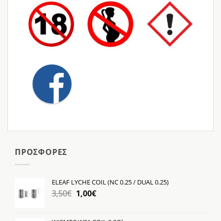
ΠΡΟΣΦΟΡΕΣ
ELEAF LYCHE COIL (NC 0.25 / DUAL 0.25)
Original
Η
3,50
€
1,00
€
price
τρέχουσα
was:
τιμή