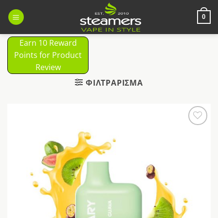
Μετάβαση
στο
0
περιεχόμενο
Earn 10 Reward
Points for Product
Review
ΦΙΛΤΡΆΡΙΣΜΑ
Προσθήκη
στη Λίστα