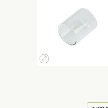
Προσθή
στη Λί
ΕΠΙΠΛΈΟΝ