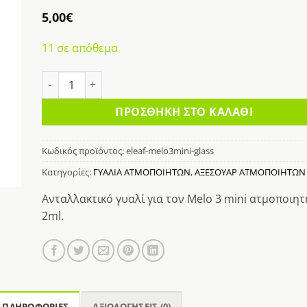
κη
5,00
€
στα
11 σε απόθεμα
ELEAF MELO 3 MINI GLASS ποσότητα
ΠΡΟΣΘΉΚΗ ΣΤΟ ΚΑΛΆΘΙ
Κωδικός προϊόντος:
eleaf-melo3mini-glass
Κατηγορίες:
ΓΥΑΛΙΑ ΑΤΜΟΠΟΙΗΤΩΝ
,
ΑΞΕΣΟΥΑΡ ΑΤΜΟΠΟΙΗΤΩΝ
Ανταλλακτικό γυαλί για τον Melo 3 mini ατμοποιητ
2ml.
 ΠΛΗΡΟΦΟΡΊΕΣ
ΑΞΙΟΛΟΓΉΣΕΙΣ (0)