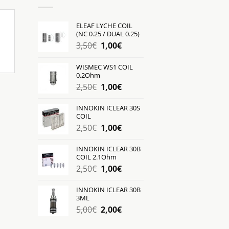
ELEAF LYCHE COIL
(NC 0.25 / DUAL 0.25)
Original
Η
3,50
€
1,00
€
price
τρέχουσα
was:
τιμή
WISMEC WS1 COIL
0.2Ohm
3,50€.
είναι:
Original
Η
2,50
€
1,00
€
1,00€.
price
τρέχουσα
was:
τιμή
INNOKIN ICLEAR 30S
COIL
2,50€.
είναι:
Original
Η
2,50
€
1,00
€
1,00€.
price
τρέχουσα
was:
τιμή
INNOKIN ICLEAR 30B
COIL 2.1Ohm
2,50€.
είναι:
Original
Η
2,50
€
1,00
€
1,00€.
price
τρέχουσα
was:
τιμή
INNOKIN ICLEAR 30B
3ML
2,50€.
είναι:
Original
Η
5,00
€
2,00
€
1,00€.
price
τρέχουσα